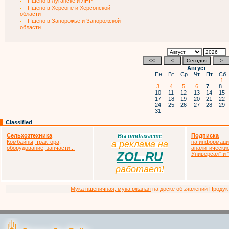
Пшено в Луганске и ЛНР
Пшено в Херсоне и Херсонской
области
Пшено в Запорожье и Запорожской
области
Август
Пн
Вт
Ср
Чт
Пт
Сб
1
3
4
5
6
7
8
10
11
12
13
14
15
17
18
19
20
21
22
24
25
26
27
28
29
31
Classified
Сельхозтехника
Подписка
Вы отдыхаете
Комбайны, трактора,
на информаци
а
р
еклама на
оборудование, запчасти...
аналитически
ZOL.RU
Универсал" и
работает!
Мука пшеничная, мука ржаная
на доске объявлений Продукто