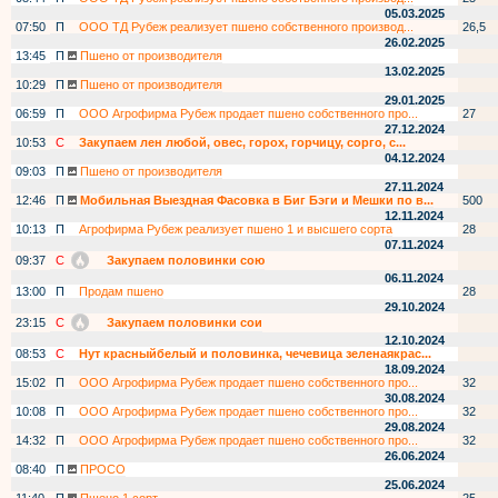
05.03.2025
07:50
П
ООО ТД Рубеж реализует пшено собственного производ...
26,5
26.02.2025
13:45
П
Пшено от производителя
13.02.2025
10:29
П
Пшено от производителя
29.01.2025
06:59
П
ООО Агрофирма Рубеж продает пшено собственного про...
27
27.12.2024
10:53
С
Закупаем лен любой, овес, горох, горчицу, сорго, с...
04.12.2024
09:03
П
Пшено от производителя
27.11.2024
12:46
П
Мобильная Выездная Фасовка в Биг Бэги и Мешки по в...
500
12.11.2024
10:13
П
Агрофирма Рубеж реализует пшено 1 и высшего сорта
28
07.11.2024
09:37
С
Закупаем половинки сою
06.11.2024
13:00
П
Продам пшено
28
29.10.2024
23:15
С
Закупаем половинки сои
12.10.2024
08:53
С
Нут красныйбелый и половинка, чечевица зеленаякрас...
18.09.2024
15:02
П
ООО Агрофирма Рубеж продает пшено собственного про...
32
30.08.2024
10:08
П
ООО Агрофирма Рубеж продает пшено собственного про...
32
29.08.2024
14:32
П
ООО Агрофирма Рубеж продает пшено собственного про...
32
26.06.2024
08:40
П
ПРОСО
25.06.2024