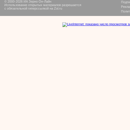
© 2000-2026 ИА Зерно Он-Лайн
Подпи
Использование открытых материалов разрешается
Рекла
с обязательной гиперссылкой на Zol.ru
Полит