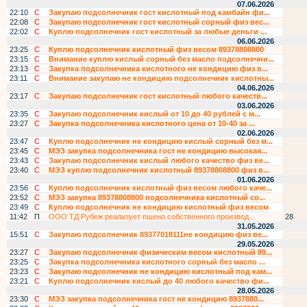
07.06.2026
22:10
С
Закупаю подсолнечник гост кислотный под камбайн фи...
22:08
С
Закупаю подсолнечник гост кислотный сорный физ вес...
22:02
С
Куплю подсолнечник гост кислотный за любые деньги ...
06.06.2026
23:25
С
Куплю подсолнечник кислотный физ весом 89378808800
23:15
С
Внимание куплю кислый сорный без масло подсолнечни...
23:13
С
Закупка подсолнечника кислотного не кондицию физ в...
23:11
С
Внимание закупаю не кондицию подсолнечник кислотны...
04.06.2026
23:17
С
Закупаю подсолнечник гост кислотный любого качеств...
03.06.2026
23:35
С
Закупаю подсолнечник кислый от 10 до 40 рублей с м...
23:27
С
Закупка подсолнечника кислотного цена от 10-40 за ...
02.06.2026
23:47
С
Куплю подсолнечник не кондицию кислый сорный без м...
23:45
С
МЭЗ закупка подсолнечника гост не кондицию высокая...
23:43
С
Закупаю подсолнечник кислый любого качество физ ве...
23:40
С
МЭЗ куплю подсолнечник кислотный 89378808800 физ в...
01.06.2026
23:56
С
Куплю подсолнечник кислотный физ весом любого каче...
23:52
С
МЭЗ закупка 89378808800 подсолнечника кислотный со...
23:49
С
Куплю подсолнечник не кондицию кислотный физ весом
11:42
П
ООО ТД Рубеж реализует пшено собственного производ...
28
31.05.2026
15:51
С
Закупаю подсолнечник 89377018111не кондицию физ ве...
29.05.2026
23:27
С
Закупаю подсолнечник физическим весом кислотный 89...
23:25
С
Закупка подсолнечника кислотного сорный без масло ...
23:23
С
Закупаю подсолнечник не кондицию кислотный под кам...
23:21
С
Куплю подсолнечник кислый до 40 любого качество фи...
28.05.2026
23:30
С
МЭЗ закупка подсолнечника гост не кондицию 8937880...