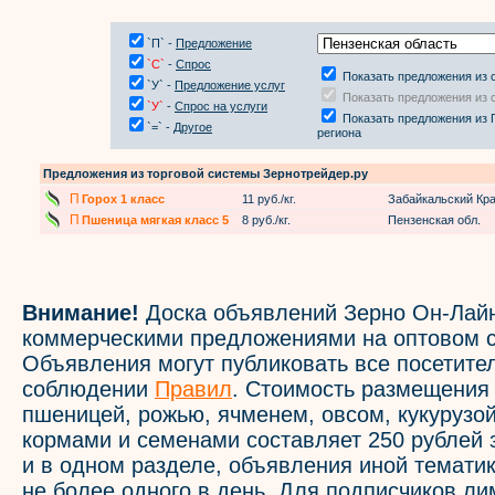
`П` -
Предложение
`С`
-
Спрос
Показать предложения из 
`У` -
Предложение услуг
Показать предложения из 
`У`
-
Спрос на услуги
Показать предложения из 
`=` -
Другое
региона
Предложения из торговой системы Зернотрейдер.ру
П
Горох 1 класс
11 руб./кг.
Забайкальский Кр
П
Пшеница мягкая класс 5
8 руб./кг.
Пензенская обл.
Внимание!
Доска объявлений Зерно Он-Лайн
коммерческими предложениями на оптовом с
Объявления могут публиковать все посетите
соблюдении
Правил
. Стоимость размещения
пшеницей, рожью, ячменем, овсом, кукурузой
кормами и семенами составляет 250 рублей 
и в одном разделе, объявления иной темати
не более одного в день. Для подписчиков л