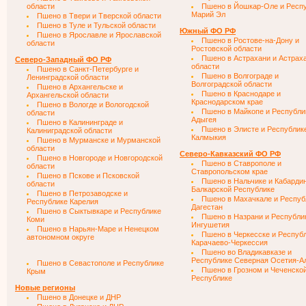
области
Пшено в Йошкар-Оле и Респ
Марий Эл
Пшено в Твери и Тверской области
Пшено в Туле и Тульской области
Южный ФО РФ
Пшено в Ярославле и Ярославской
Пшено в Ростове-на-Дону и
области
Ростовской области
Пшено в Астрахани и Астрах
Северо-Западный ФО РФ
области
Пшено в Санкт-Петербурге и
Пшено в Волгограде и
Ленинградской области
Волгоградской области
Пшено в Архангельске и
Пшено в Краснодаре и
Архангельской области
Краснодарском крае
Пшено в Вологде и Вологодской
Пшено в Майкопе и Республи
области
Адыгея
Пшено в Калининграде и
Пшено в Элисте и Республик
Калиниградской области
Калмыкия
Пшено в Мурманске и Мурманской
области
Северо-Кавказский ФО РФ
Пшено в Новгороде и Новгородской
Пшено в Ставрополе и
области
Ставропольском крае
Пшено в Пскове и Псковской
Пшено в Нальчике и Кабарди
области
Балкарской Республике
Пшено в Петрозаводске и
Пшено в Махачкале и Респуб
Республике Карелия
Дагестан
Пшено в Сыктывкаре и Республике
Пшено в Назрани и Республи
Коми
Ингушетия
Пшено в Нарьян-Маре и Ненецком
Пшено в Черкесске и Респуб
автономном округе
Карачаево-Черкессия
Пшено во Владикавказе и
Республике Северная Осетия-А
Пшено в Севастополе и Республике
Пшено в Грозном и Чеченско
Крым
Республике
Новые регионы
Пшено в Донецке и ДНР