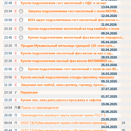
22:48
С
Куплю подсолнечник гост кислотный с НДС и за нал
13.04.2026
23:34
С
Закупка подсолнечника гост кислотный с поля 893788...
12.04.2026
19:58
С
МЭЗ закуп подсолнечника гост кислотный физ весом с...
11.04.2026
23:19
С
Куплю подсолнечник кислотный из под камбайн с поля
08.04.2026
23:45
С
Куплю подсолнечник кислотный физ весом по передопл...
05.04.2026
13:20
П
Продам Мукамольный мельница турецкий 120 тонн сутк...
02.04.2026
23:59
С
Куплю подсолнечник кислотный физ весом за нал с нд...
28.03.2026
22:26
С
Куплю подсолнечник кислый физ весом 89378808800 са...
25.03.2026
22:56
С
Куплю подсолнечник гост кислотный с поля за нал 89...
16.03.2026
23:56
С
Куплю кислый подсолнечник отходы просянку чернушку
09.10.2025
11:18
С
Закупаем лен любой, овес,гречиху, горчицу, просо,...
27.07.2025
23:18
У
Перевозки
01.07.2025
15:25
С
Купим лен, овес,рапс,просо,горох,вику и сафлор
19.06.2025
14:54
П
Пшено от производителя
05.06.2025
20:00
П
Производитель реализует крупа пшенная пшено ГОСТ 5...
23.05.2025
09:04
П
ООО ТД Рубеж реализует пшено собственного производ...
24
24.04.2025
08:44
П
ООО ТД Рубеж реализует пшено собственного производ...
25