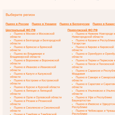
Выберите регион
Пшено в России
Пшено в Украине
Пшено в Белоруссии
Пшено в Казахс
Центральный ФО РФ
Приволжский ФО РФ
Пшено в Москве и Московской
Пшено в Нижнем Новгороде 
области
Нижегородской области
Пшено в Белгороде и Белгородской
Пшено в Казани и Республик
области
Татарстан
Пшено в Брянске и Брянской
Пшено в Кирове и Кировской
области
области
Пшено во Владимире и
Пшено в Оренбурге и Оренбу
Владимирской области
области
Пшено в Воронеже и Воронежской
Пшено в Перми и Пермском 
области
Пшено в Пензе и Пензенской
Пшено в Иваново и Ивановской
области
области
Пшено в Саранске и Республ
Пшено в Калуге и Калужской
Мордовия
области
Пшено в Самаре и Самарско
Пшено в Костроме и Костромской
области
области
Пшено в Саратове и Саратов
Пшено в Курске и Курской области
области
Пшено в Липецке и Липецкой
Пшено в Ульяновске и Ульян
области
области
Пшено в Орле и Орловской области
Пшено в Уфе и Республике
Башкортостан
Пшено в Рязани и Рязанской
области
Пшено в Ижевске и Удмуртск
Республике
Пшено в Смоленске и Смоленской
области
Пшено в Чебоксарах и Чуваш
Республике
Пшено в Тамбове и Тамбовской