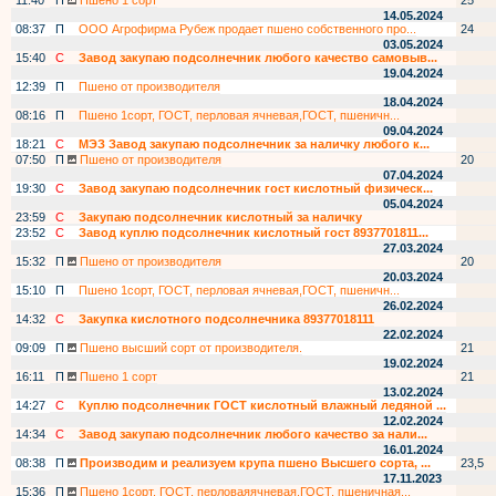
11:40
П
Пшено 1 сорт
25
14.05.2024
08:37
П
ООО Агрофирма Рубеж продает пшено собственного про...
24
03.05.2024
15:40
С
Завод закупаю подсолнечник любого качество самовыв...
19.04.2024
12:39
П
Пшено от производителя
18.04.2024
08:16
П
Пшено 1сорт, ГОСТ, перловая ячневая,ГОСТ, пшеничн...
09.04.2024
18:21
С
МЭЗ Завод закупаю подсолнечник за наличку любого к...
07:50
П
Пшено от производителя
20
07.04.2024
19:30
С
Завод закупаю подсолнечник гост кислотный физическ...
05.04.2024
23:59
С
Закупаю подсолнечник кислотный за наличку
23:52
С
Завод куплю подсолнечник кислотный гост 8937701811...
27.03.2024
15:32
П
Пшено от производителя
20
20.03.2024
15:10
П
Пшено 1сорт, ГОСТ, перловая ячневая,ГОСТ, пшеничн...
26.02.2024
14:32
С
Закупка кислотного подсолнечника 89377018111
22.02.2024
09:09
П
Пшено высший сорт от производителя.
21
19.02.2024
16:11
П
Пшено 1 сорт
21
13.02.2024
14:27
С
Куплю подсолнечник ГОСТ кислотный влажный ледяной ...
12.02.2024
14:34
С
Завод закупаю подсолнечник любого качество за нали...
16.01.2024
08:38
П
Производим и реализуем крупа пшено Высшего сорта, ...
23,5
17.11.2023
15:36
П
Пшено 1сорт, ГОСТ, перловаяячневая,ГОСТ, пшеничная...