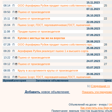
15.11.2023
08:14
П
ООО Агрофирма Рубеж продает пшено собственного про...
25
07.11.2023
09:50
П
Пшено от производителя
26.10.2023
15:11
П
Пшено от производителя
22
22.09.2023
15:04
П
Пшено 1сорт, ГОСТ, перловаяячневая,ГОСТ, пшеничная...
19.09.2023
11:08
П
Продам пшено от производителя
07.09.2023
08:44
П
Куплю с места,а так же на воротах
28.08.2023
07:28
П
ООО Агрофирма Рубеж продает пшено собственного про...
28
25.08.2023
09:20
П
Агрофирмв Рубеж реализует пшено 1 и высшего сорта
28
15.08.2023
13:22
П
Пшено от производителя
25
24.07.2023
09:12
П
Пшено от производителя
27
03.07.2023
08:05
П
Крупу в ассортименте крупы от производителя
20.06.2023
09:11
П
Пшено 1сорт, ГОСТ, перловаяячневая,ГОСТ, пшеничная...
Время
Категория
Заголовок объявления
Цена
1 |
Следующая >>
Добавить
новое объявление
Показать эти предложе
се
Объявлений на доске - вчера /
Как очистить кэш брауз
Примечание: жирным текстом выделены объяв