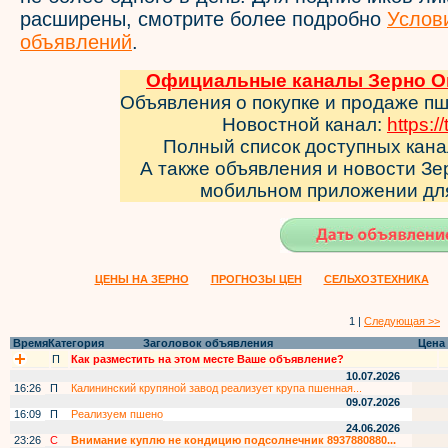
расширены, смотрите более подробно
Услов
объявлений
.
Официальные каналы Зерно Он
Объявления о покупке и продаже п
Новостной канал:
https:/
Полный список доступных кан
А также объявления и новости З
мобильном приложении д
ЦЕНЫ НА ЗЕРНО
ПРОГНОЗЫ ЦЕН
СЕЛЬХОЗТЕХНИКА
1 |
Следующая >>
Время
Категория
Заголовок объявления
Цена
П
Как разместить на этом месте Ваше объявление?
10.07.2026
16:26
П
Калининский крупяной завод реализует крупа пшенная...
09.07.2026
16:09
П
Реализуем пшено
24.06.2026
23:26
С
Внимание куплю не кондицию подсолнечник 8937880880...