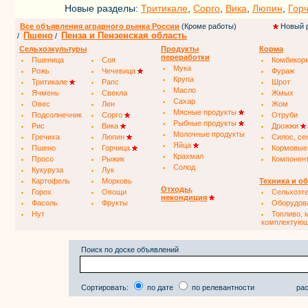
Новые разделы:
Тритикале
,
Сорго
,
Вика
,
Люпин
,
Гор
Все объявления аграрного рынка России
(Кроме работы)
Новый 
Пшено
Пенза и Пензенская область
/
/
Сельхозкультуры
Продукты
Корма
переработки
Пшеница
Соя
Комбикор
Мука
Рожь
Чечевица
Фураж
Крупа
Тритикале
Рапс
Шрот
Масло
Ячмень
Свекла
Жмых
Сахар
Овес
Лен
Жом
Мясные продукты
Подсолнечник
Сорго
Отруби
Рыбные продукты
Рис
Вика
Дрожжи
Молочные продукты
Гречиха
Люпин
Силос, се
Яйца
Пшено
Горчица
Кормовые
Крахмал
Просо
Рыжик
Компонен
Солод
Кукуруза
Лук
Картофель
Морковь
Техника и о
Отходы,
Горох
Овощи
Сельхозт
некондиция
Фасоль
Фрукты
Оборудов
Нут
Топливо, 
комплектую
Поиск по доске объявлений
Сортировать:
по дате
по релевантности
рас