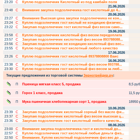
23:20
С
Куплю подсолнечник Кислотный из под камбайн поля
21.06.2026
23:48
С
Внимание закупка подсолнечника гост кислотный до 4...
20.06.2026
23:27
С
Внимание Высокая цена закупки подсолнечника не кон...
23:24
С
Куплю подсолнечник гост кислый не кондицию физичес...
23:22
С
Закупаю подсолнечник гост кислотный физ весом само...
19.06.2026
23:58
С
Куплю подсолнечник кислотный физ весом передоплата
23:57
С
Закупаю подсолнечник кислотный физ весом 893788088...
23:56
С
Закупаю подсолнечник не кондицию кислотный физ вес...
23:55
С
Куплю подсолнечник гост кислотный любого качество
17.06.2026
23:26
С
Куплю подсолнечник гост кислотный 89378808800 Ваис
16.06.2026
23:38
С
Куплю подсолнечник гост кислотный физ весом 893788...
23:30
С
Куплю подсолнечник гост кислотный физ весом за люб...
Текущие предложения из торговой системы
Зернотрейдер.ру
:
П
Пшеница мягкая класс 5, продажа
8,5 руб.
П
Горох 1 класс, продажа
11,5 руб
П
Мука пшеничная хлебопекарная сорт 1, продажа
18950 р
10.06.2026
23:39
С
Закупаю подсолнечник кислотный сорный без масло фи...
23:37
С
Закупаю подсолнечник кислотный физ весом высокая ц...
23:36
С
Закупаю подсолнечник гост кислотный любого качеств...
08.06.2026
23:00
С
Внимание закупка подсолнечника гост и кислотный до...
22:57
С
Куплю подсолнечник гост кислотный любые деньги физ...
22:50
С
Внимание. Куплю кислотный подсолнечник физ вес до ...