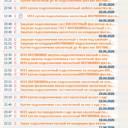
23:22
С
Куплю кислотный до 40 подсолнечник физ вес 8937880...
27.05.2026
22:50
С
МЭЗ куплю подсолнечник кислотный любого качество ф...
26.05.2026
12:45
С
МЭЗ куплю подсолнечник кислотный 89378808800 физ в...
04.05.2026
23:48
С
Закупаю подсолнечник гост КИСЛОТНЫЙ физ весом за н...
23:47
С
Закупаю подсолнечник ГОСТ 89378808800кислотный с п...
23:45
С
Закупка подсолнечника кислотного не кондицию физ в...
03.05.2026
21:23
С
Закупаю подсолнечник кислотный с поля под камбайн ...
21:21
С
Закупаю не кондицию89378808800 подсолнечник кислый...
21:16
С
Куплю подсолнечник кислотный до 40 физ вес 8937880...
02.05.2026
12:33
С
МЭЗ 89378808800 закупка подсолнечника кислый с пол...
12:30
С
Завод закупка подсолнечника гост кислотный физ вёз
12:28
С
МЭЗ куплю подсолнечник кислотный 89378808800 физ в...
26.04.2026
22:52
С
МЭЗ закупка кислотный подсолнечник не кондицию 893...
22:51
С
МЭЗ куплю подсолнечник кислотный89378808800 физ ве...
25.04.2026
23:21
С
МЭЗ 89378808800куплю подсолнечник кислотный не кон...
23:19
С
Закупаю физическим весом подсолнечник кислотный по...
23:13
С
Закупаю подсолнечник гост кислотный не кондицию фи...
24.04.2026
23:13
С
МЭЗ куплю подсолнечник гост кислотный за нал с ндс
23.04.2026
22:46
С
Куплю подсолнечник гост кислотный за нал с ндс с м...
21.04.2026
23:47
С
МЭЗ закуп по передоплате с ндс за нал кислотный по...
23:37
С
МЭЗ куплю подсолнечник кислотный 89378808800 физ в...
19.04.2026
22:21
С
Закуп подсолнечник кислый не кондицию физ весом
17.04.2026