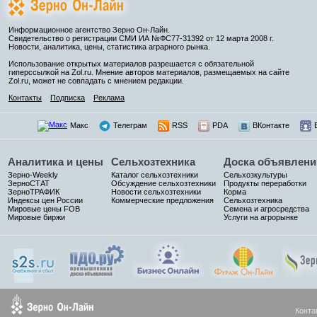
Информационное агентство Зерно Он-Лайн.
Свидетельство о регистрации СМИ ИА №ФС77-31392 от 12 марта 2008 г.
Новости, аналитика, цены, статистика аграрного рынка.
Использование открытых материалов разрешается с обязательной
гиперссылкой на Zol.ru. Мнение авторов материалов, размещаемых на сайте
Zol.ru, может не совпадать с мнением редакции.
Контакты
Подписка
Реклама
Макс
Телеграм
RSS
PDA
ВКонтакте
Аналитика и цены
Сельхозтехника
Доска объявлени
Зерно-Weekly
Каталог сельхозтехники
Сельхозкультуры
ЗерноСТАТ
Обсуждение сельхозтехники
Продукты переработки
ЗерноТРАФИК
Новости сельхозтехники
Корма
Индексы цен России
Коммерческие предложения
Сельхозтехника
Мировые цены FOB
Семена и агросредства
Мировые биржи
Услуги на агрорынке
Конта