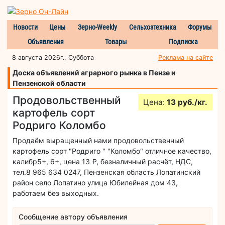
Новости
Цены
Зерно-Weekly
Сельхозтехника
Форумы
Объявления
Товары
Подписка
8 августа 2026г., Суббота
Реклама на сайте
Доска объявлений аграрного рынка в Пензе и
Пензенской области
Продовольственный
Цена:
13 руб./кг.
картофель сорт
Родриго Коломбо
Продаём выращенный нами продовольственный
картофель сорт "Родриго " "Коломбо" отличное качество,
калибр5+, 6+, цена 13 ₽, безналичный расчёт, НДС,
тел.8 965 634 0247, Пензенская область Лопатинский
район село Лопатино улица Юбилейная дом 43,
работаем без выходных.
Сообщение автору объявления