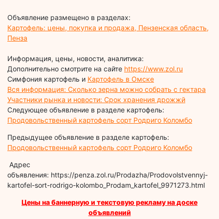
Объявление размещено в разделах:
Картофель: цены, покупка и продажа, Пензенская область,
Пенза
Информация, цены, новости, аналитика:
Дополнительно смотрите на сайте
https://www.zol.ru
Симфония картофель и
Картофель в Омске
Вся информация: Сколько зерна можно собрать с гектара
Участники рынка и новости: Срок хранения дрожжй
Следующее объявление в разделе картофель:
Продовольственный картофель сорт Родриго Коломбо
Предыдущее объявление в разделе картофель:
Продовольственный картофель сорт Родриго Коломбо
Адрес
объявления: https://penza.zol.ru/Prodazha/Prodovolstvennyj-
kartofel-sort-rodrigo-kolombo_Prodam_kartofel_9971273.html
Цены на баннерную и текстовую рекламу на доске
объявлений