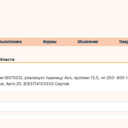
льхозтехника
Форумы
Объявления
Това
области
и (607503), реализует пшеницу 4кл, протеин 12.5, чп 250- 800 т
ена. Авто 20. 8(937)4103333 Сергей.